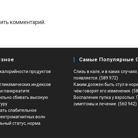
вить комментарий.
езное
Самые Популярные 
калорийности продуктов
Слизь в кале, и в каких случаях
появляется.
(589 972)
гликемических индексов
Каким должен быть стул в норм
и панкреатите
чём говорят его изменения.
(5
ильно сбивать высокую
Воспаление пупка у взрослых. 
туру
симптомы и лечение.
(560 942)
ать слабительное
лектромагнитных волн
ьный статус, норма