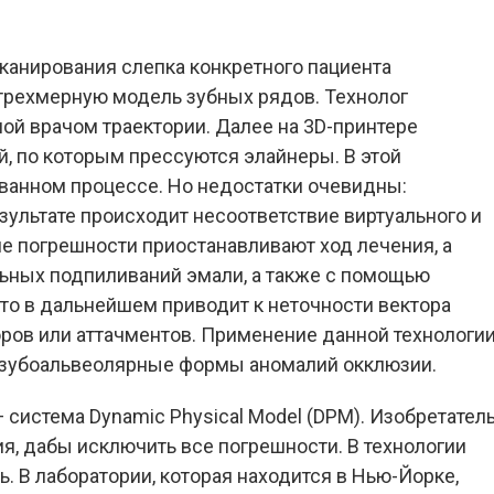
сканирования слепка конкретного пациента
 трехмерную модель зубных рядов. Технолог
ой врачом траектории. Далее на 3D-принтере
, по которым прессуются элайнеры. В этой
ванном процессе. Но недостатки очевидны:
зультате происходит несоответствие виртуального и
пе погрешности приостанавливают ход лечения, а
льных подпиливаний эмали, а также с помощью
то в дальнейшем приводит к неточности вектора
оров или аттачментов. Применение данной технологи
о зубоальвеолярные формы аномалий окклюзии.
 система Dynamic Physical Model (DPM). Изобретател
, дабы исключить все погрешности. В технологии
 В лаборатории, которая находится в Нью-Йорке,