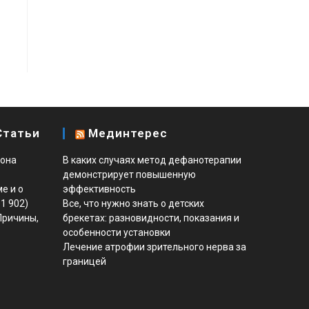
Статьи
Мединтерес
 она
В каких случаях метод дефанотерапии
демонстрирует повышенную
е и о
эффективность
81 902)
Все, что нужно знать о детских
Причины,
брекетах: разновидности, показания и
особенности установки
Лечение атрофии зрительного нерва за
границей